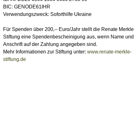
BIC: GENODE61IHR
Verwendungszweck: Soforthilfe Ukraine
Für Spenden über 200,-- Euro/Jahr stellt die Renate Merkle
Stiftung eine Spendenbescheinigung aus, wenn Name und
Anschrift auf der Zahlung angegeben sind.
Mehr Informationen zur Stiftung unter:
www.renate-merkle-
stiftung.de
Herzlichen Dank für Ihre Unterstützung.
Informationen des Landratsamtes für ukrainische
Staatsangehörige
Ausführliche Informationen in der gemeinsamen
Medieninformation der kommunalen Landesverbände,
des Ministeriums der Justiz und für Migration und der